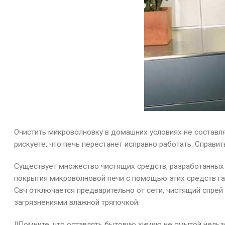
Очистить микроволновку в домашних условиях не составл
рискуете, что печь перестанет исправно работать. Справ
Существует множество чистящих средств, разработанных 
покрытия микроволновой печи с помощью этих средств гар
Свч отключается предварительно от сети, чистящий спрей 
загрязнениями влажной тряпочкой.
!!Помните, что оставлять бытовую химию не смытой нельз