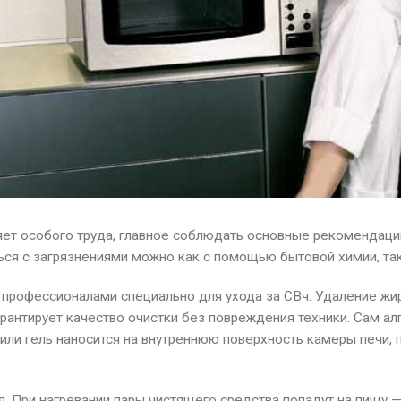
яет особого труда, главное соблюдать основные рекомендации
иться с загрязнениями можно как с помощью бытовой химии, та
профессионалами специально для ухода за СВч. Удаление жир
антирует качество очистки без повреждения техники. Сам алг
или гель наносится на внутреннюю поверхность камеры печи, 
я. При нагревании пары чистящего средства попадут на пищу —